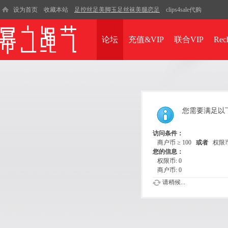
设为首页
收藏本站
足控丝足美脚玉足丝袜美腿恋足
clips4sale代购
论坛
充值&VIP
联合VIP
Rec
您需要满足以
访问条件：
商户币 ≥ 100
或者
权限币 
您的信息：
权限币: 0
商户币: 0
请稍候...