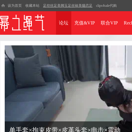
设为首页
收藏本站
足控丝足美脚玉足丝袜美腿恋足
clips4sale代购
论坛
充值&VIP
联合VIP
Rec
单手套×拘束皮带×皮革头套×电击×震动