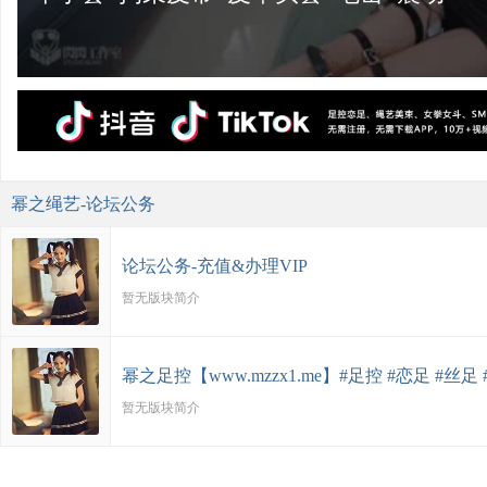
刺
幂之绳艺-论坛公务
论坛公务-充值&办理VIP
暂无版块简介
幂之足控【www.mzzx1.me】#足控 #恋足 #丝足 
暂无版块简介