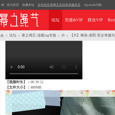
设为首页
收藏本站
足控丝足美脚玉足丝袜美腿恋足
clips4sale代购
论坛
充值&VIP
联合VIP
Rec
论坛
幂之绳艺-连载ing专版
JS
【JS】琳洛-凌熙 双女单腿吊
幂
»
›
›
›
【视频时长】：
00:30:52
【文件大小】：
480MB
之