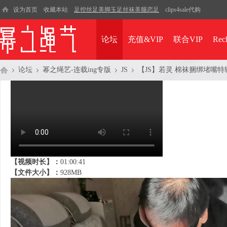
设为首页
收藏本站
足控丝足美脚玉足丝袜美腿恋足
clips4sale代购
论坛
充值&VIP
联合VIP
Rec
论坛
幂之绳艺-连载ing专版
JS
【JS】若灵 棉袜捆绑堵嘴特辑 
幂
»
›
›
›
【视频时长】：
01:00:41
【文件大小】：
928MB
之