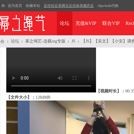
设为首页
收藏本站
足控丝足美脚玉足丝袜美腿恋足
clips4sale代购
论坛
充值&VIP
联合VIP
Rec
论坛
幂之绳艺-连载ing专版
JS
【JS】【采文】【小安】调
幂
»
›
›
›
【视频时长】：
00:3
【文件大小】：
1284MB
之