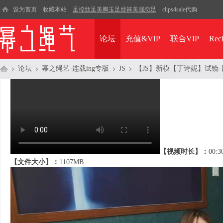
设为首页
收藏本站
足控丝足美脚玉足丝袜美腿恋足
clips4sale代购
论坛
充值&VIP
联合VIP
Rec
论坛
幂之绳艺-连载ing专版
JS
【JS】新模【丁诗妮】试镜
幂
»
›
›
›
【视频时长】：
00:3
【文件大小】：
1107MB
之